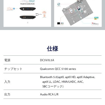
仕様
電源
DC5V/0.5A
チップセット
Qualcomm QCC 5100 series
Bluetooth 5.0(aptX, aptX HD, aptX Adaptive,
入力
aptX LL, LDAC, HWA/LHDC, AAC,
SBCコーデック)
出力
Audio RCA L/R