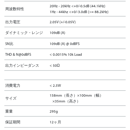
20Hz - 20kHz <+0/-0.5dB (44.1kHz)
周波数特性
1Hz - 44khz <+0/-3.0dB (>= 88.2kHz)
出力電圧
2.05V (+/-0.05V)
ダイナミック・レンジ
109dB (A)
SN比
109dB (A) @ 0dBFS
THD & N@0dBFS
< 0.0015% 10k Load
出力インピーダンス
< 50Ω
消費電力
< 2.5W
158mm（長さ）×100mm（幅）
サイズ
×35mm（高さ）
重量
295g
保証期間
12ヶ月